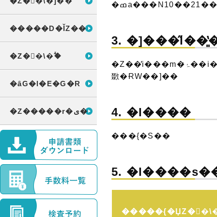
�Z��\�]��
�ߘa���N10��21
�����D�ǏZ��
3. �]���̋Ɩ��͈̔
�Z��\�ؖ�
�Z��̕i���m�ۂ̑��i���Ɋւ���@���{�s�K���i����12�N���ݏȗߑ�20���j��X���1�������3���܂łɒ�߂�
敪�ɌW��]��
�ȃG�l�E�G�R
4. �Ɩ����
�Z�����r�ی�
���{�S��
5. �Ɩ����s
�����{�ЏZ��\