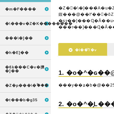
�Z��\�]���́A�u�Z��̕i���m�ۂ̑��i���Ɋւ���@���
�m�F����
鍑���@��߂���ŏZ��̐��\��]�����܂��B�]�����ɂ́A�݌v�i�K�̐}
�ʂɂ��]���Ɋ�Â��u�݌v�Z��\�]�����v�ƁA�H���E�v�H�i�K�
�\���v�Z�K��������
���\�]��
�Ɩ��̊T�v
�h�Е]��
�ϐk���C�v�擙
�]��
1. �o�^�ԍ��
���y��ʑ�b�@��2
�Z�p���\�ؖ���
�t���b�g35
2. �o�^�̗L�