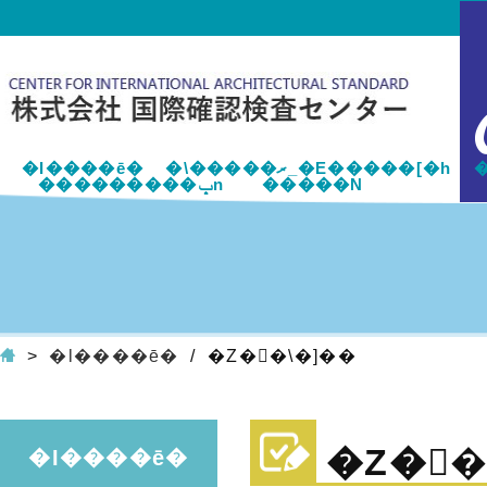
�Ɩ����ē�
�\�����ރ_�E�����[�h
���������ݒn
�����N
>
�Ɩ����ē�
/
�Z��\�]��
�Z��
�Ɩ����ē�