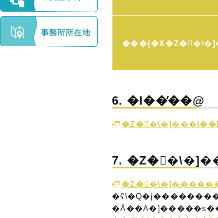
���{�X�Z��\�
6. �Ɩ��̕��@
�Z��\�]���Ɩ�
7. �Z��\�]
�Z��\�]�����
�ʕ\�Q�j�������
�Ȃ��A�]�����s�