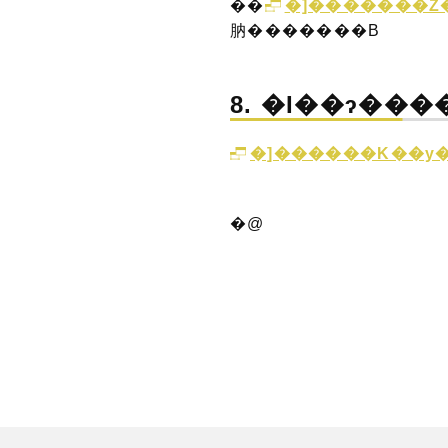
��
�]�������Z
肭�������B
8. �Ɩ��ɂ��
�]������K��y�
�@